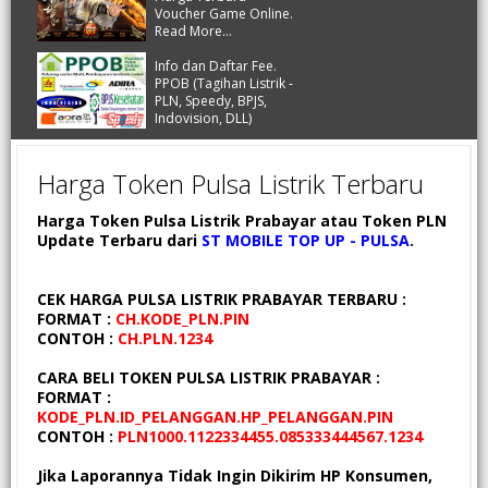
Voucher Game Online.
Read More...
Info dan Daftar Fee.
PPOB (Tagihan Listrik -
PLN, Speedy, BPJS,
Indovision, DLL)
Harga Token Pulsa Listrik Terbaru
Harga Token Pulsa Listrik Prabayar atau Token PLN
Update Terbaru dari
ST MOBILE TOP UP - PULSA
.
CEK HARGA PULSA LISTRIK PRABAYAR TERBARU :
FORMAT :
CH.KODE_PLN.PIN
CONTOH :
CH.PLN.1234
CARA BELI TOKEN PULSA LISTRIK PRABAYAR :
FORMAT :
KODE_PLN.ID_PELANGGAN.HP_PELANGGAN.PIN
CONTOH :
PLN1000.1122334455.085333444567.1234
Jika Laporannya Tidak Ingin Dikirim HP Konsumen,